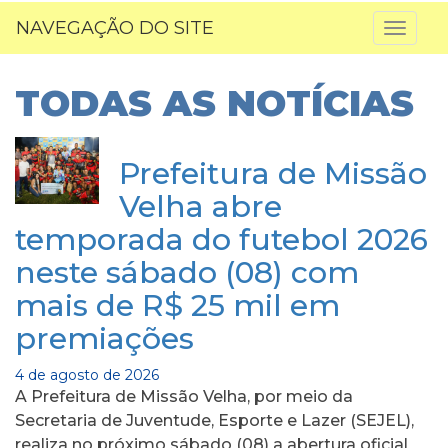
NAVEGAÇÃO DO SITE
Toggl
naviga
TODAS AS NOTÍCIAS
Prefeitura de Missão
Velha abre
temporada do futebol 2026
neste sábado (08) com
mais de R$ 25 mil em
premiações
4 de agosto de 2026
A Prefeitura de Missão Velha, por meio da
Secretaria de Juventude, Esporte e Lazer (SEJEL),
realiza no próximo sábado (08) a abertura oficial