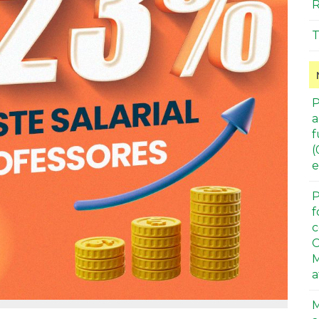
R
T
P
a
f
(
e
P
f
c
C
M
a
M