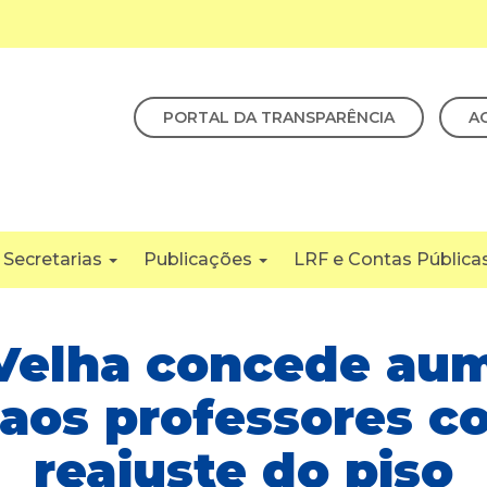
PORTAL DA TRANSPARÊNCIA
A
Secretarias
Publicações
LRF e Contas Pública
Velha concede au
 aos professores c
reajuste do piso