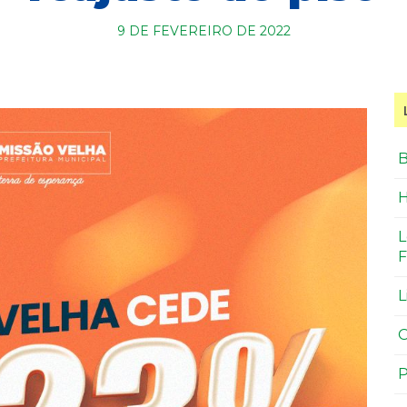
9 DE FEVEREIRO DE 2022
B
H
L
F
L
O
P