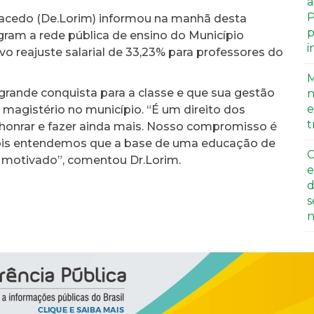
a
P
acedo (De.Lorim) informou na manhã desta
p
egram a rede pública de ensino do Município
i
vo reajuste salarial de 33,23% para professores do
M
grande conquista para a classe e que sua gestão
n
e
magistério no município. “É um direito dos
t
honrar e fazer ainda mais. Nosso compromisso é
 pois entendemos que a base de uma educação de
C
 motivado”, comentou Dr.Lorim.
e
d
s
n