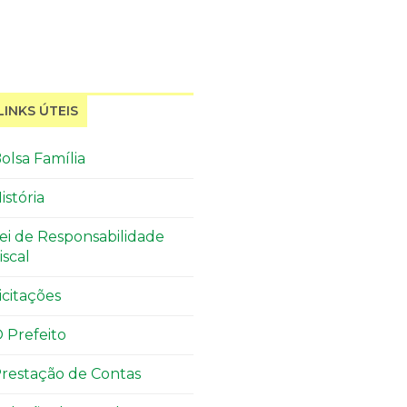
LINKS ÚTEIS
olsa Família
istória
ei de Responsabilidade
iscal
icitações
 Prefeito
restação de Contas