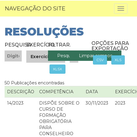
NAVEGAÇÃO DO SITE
Toggl
naviga
RESOLUÇÕES
OPÇÕES PARA
PESQUISA
EXERCÍCIO
FILTRAR
.
EXPORTAÇÃO
CSV
XLS
XLSX
50 Publicações encontradas
DESCRIÇÃO
COMPETÊNCIA
DATA
EXERCÍC
14/2023
DISPÕE SOBRE O
30/11/2023
2023
CURSO DE
FORMAÇÃO
OBRIGATÓRIA
PARA
CONSELHEIRO