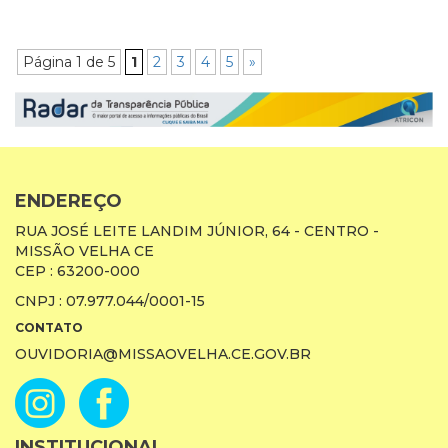
Página 1 de 5
1
2
3
4
5
»
ENDEREÇO
RUA JOSÉ LEITE LANDIM JÚNIOR, 64 - CENTRO -
MISSÃO VELHA CE
CEP : 63200-000
CNPJ : 07.977.044/0001-15
CONTATO
OUVIDORIA@MISSAOVELHA.CE.GOV.BR
INSTITUCIONAL