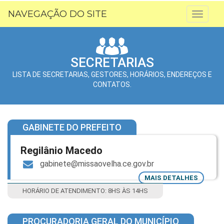
NAVEGAÇÃO DO SITE
Toggl
naviga
SECRETARIAS
LISTA DE SECRETARIAS, GESTORES, HORÁRIOS, ENDEREÇOS E
CONTATOS.
GABINETE DO PREFEITO
Regilânio Macedo
gabinete@missaovelha.ce.gov.br
MAIS DETALHES
HORÁRIO DE ATENDIMENTO: 8HS ÀS 14HS
PROCURADORIA GERAL DO MUNICÍPIO