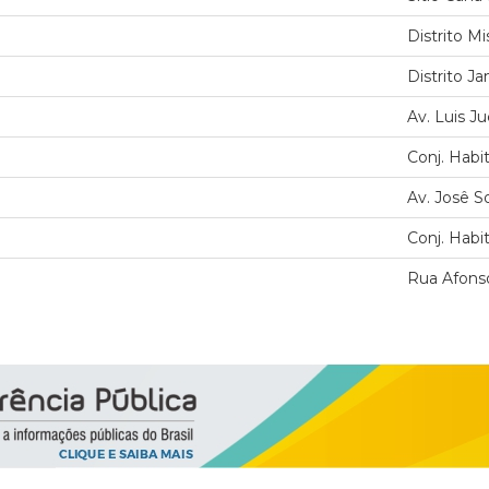
Distrito M
Distrito J
Av. Luis J
Conj. Habi
Av. Josê S
Conj. Habi
Rua Afonso