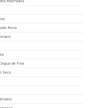
 dos Machados
eixo
issão Nova
uimami
za
 Dágua de Fora
ho Seco
anúario