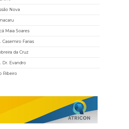
issão Nova
amacaru
ucá Maia Soares
t. Casemiro Farias
obreira da Cruz
t. Dr. Evandro
 Ribeiro