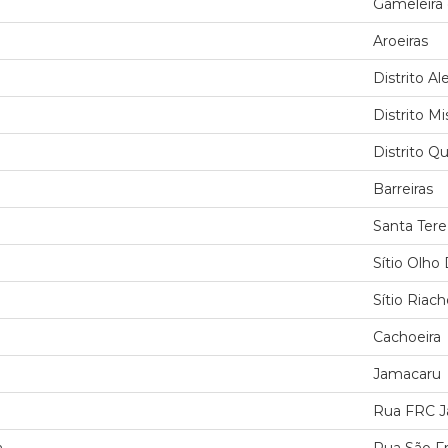
Gameleira
Aroeiras
Distrito Al
Distrito M
Distrito Q
Barreiras
Santa Tere
Sítio Olho
Sítio Riac
Cachoeira
Jamacaru
Rua FRC J