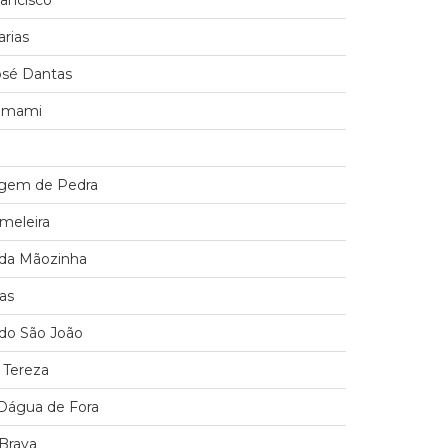
ancisco
arias
osé Dantas
uimami
agem de Pedra
ameleira
a da Mãozinha
ras
a do São João
a Tereza
 Dágua de Fora
 Brava