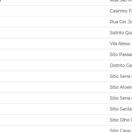
a
Rua São Fr
Casimiro F
Rua Cel. J
Sistrito Q
Vila Aleixo
Síto Pass
Distrito G
Sítio Serr
Sítio Aroei
Sítio Serr
Sítio Sant
Sítio Olho
Sitio Cana