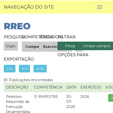
NAVEGAÇÃO DO SITE
Toggl
naviga
RREO
PESQUISA
COMPETÊNCIA
EXERCÍCIO
FILTRAR
.
OPÇÕES PARA
EXPORTAÇÃO
CSV
XLS
XLSX
81 Publicações encontradas
DESCRIÇÃO
COMPETÊNCIA
DATA
EXERCÍCIO
VIS
Relatório
3º BIMESTRE
30-
2026
V
Resumido da
07-
Execução
2026
Orçamentária