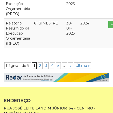
Execução
2025
Orçamentária
(RREO)
Relatório
6º BIMESTRE
30-
2024
V
Resumido da
01-
Execução
2025
Orçamentária
(RREO)
Página 1 de 9
1
2
3
4
5
...
»
Última »
ENDEREÇO
RUA JOSÉ LEITE LANDIM JÚNIOR, 64 - CENTRO -