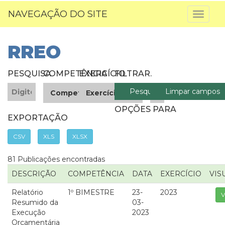
NAVEGAÇÃO DO SITE
Toggl
naviga
RREO
PESQUISA
COMPETÊNCIA
EXERCÍCIO
FILTRAR
.
OPÇÕES PARA
EXPORTAÇÃO
CSV
XLS
XLSX
81 Publicações encontradas
DESCRIÇÃO
COMPETÊNCIA
DATA
EXERCÍCIO
VIS
Relatório
1º BIMESTRE
23-
2023
V
Resumido da
03-
Execução
2023
Orçamentária