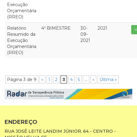
Execução
Orçamentária
(RREO)
Relatório
4º BIMESTRE
30-
2021
V
Resumido da
09-
Execução
2021
Orçamentária
(RREO)
Página 3 de 9
«
1
2
3
4
5
...
»
Última »
ENDEREÇO
RUA JOSÉ LEITE LANDIM JÚNIOR, 64 - CENTRO -