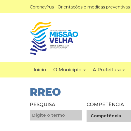
Coronavírus - Orientações e medidas preventivas
Início
O Município
A Prefeitura
RREO
PESQUISA
COMPETÊNCIA