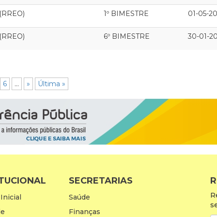
 (RREO)
1º BIMESTRE
01-05-2
 (RREO)
6º BIMESTRE
30-01-2
6
...
»
Última »
ITUCIONAL
SECRETARIAS
R
R
Inicial
Saúde
s
de
Finanças