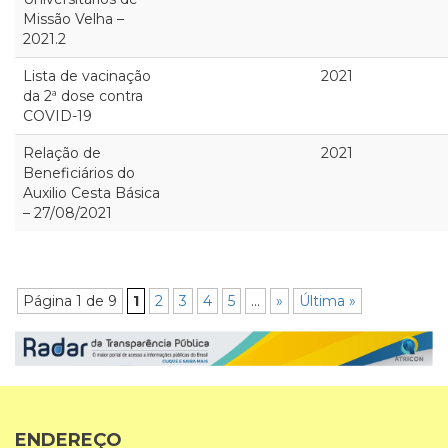
Missão Velha –
2021.2
Lista de vacinação
2021
da 2ª dose contra
COVID-19
Relação de
2021
Beneficiários do
Auxilio Cesta Básica
– 27/08/2021
Página 1 de 9
1
2
3
4
5
...
»
Última »
ENDEREÇO