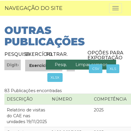
NAVEGAÇÃO DO SITE
Toggl
naviga
OUTRAS
PUBLICAÇÕES
OPÇÕES PARA
PESQUISA
EXERCÍCIO
FILTRAR
.
EXPORTAÇÃO
CSV
XLS
XLSX
83 Publicações encontradas
DESCRIÇÃO
NÚMERO
COMPETÊNCIA
Relatório de visitas
2025
do CAE nas
unidades 19/11/2025