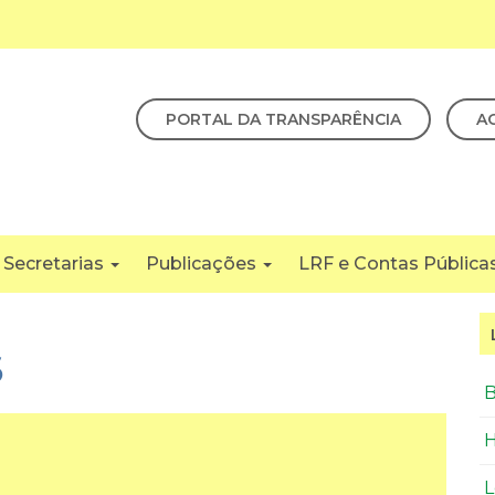
PORTAL DA TRANSPARÊNCIA
A
Secretarias
Publicações
LRF e Contas Pública
S
B
H
L