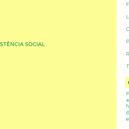
F
L
O
P
STÊNCIA SOCIAL
R
T
P
a
f
(
e