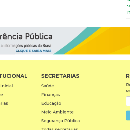
s
n
ITUCIONAL
SECRETARIAS
R
R
Inicial
Saúde
s
de
Finanças
rias
Educação
Meio Ambiente
Segurança Pública
Todas secretarias