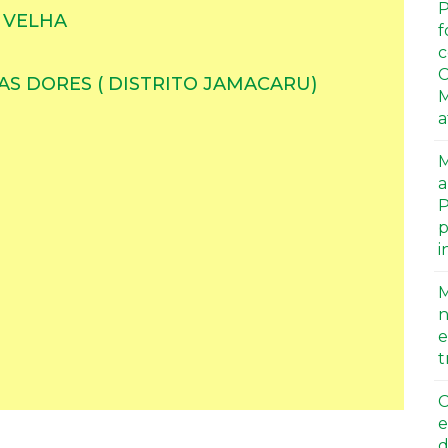
P
 VELHA
f
c
C
S DORES ( DISTRITO JAMACARU)
M
a
M
a
P
p
i
M
n
e
t
C
e
d