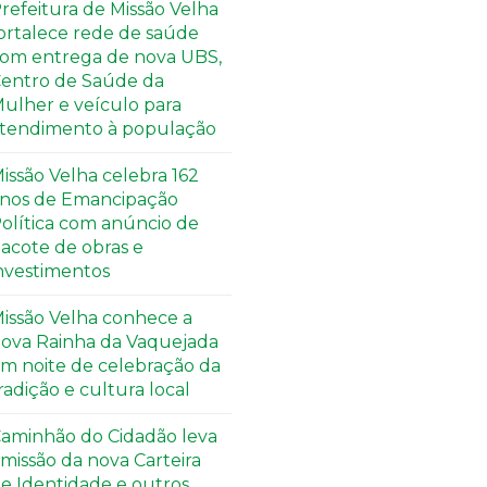
refeitura de Missão Velha
ortalece rede de saúde
om entrega de nova UBS,
entro de Saúde da
ulher e veículo para
tendimento à população
issão Velha celebra 162
nos de Emancipação
olítica com anúncio de
acote de obras e
nvestimentos
issão Velha conhece a
ova Rainha da Vaquejada
m noite de celebração da
radição e cultura local
aminhão do Cidadão leva
missão da nova Carteira
e Identidade e outros