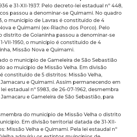
936 e 31-XII-1937. Pelo decreto-lei estadual nº 448,
Porcos passou a denominar-se Quimami. No quadro
3, o município de Lavras é constituído de 4
o Nova e Quimami (ex-Riacho dos Porco). Pelo
, o distrito de Goianinha passou a denominar-se
1-VII-1950, o município é constituído de 4
ninha, Missão Nova e Quimami.
 criado o município de Gameleira de São Sebastião
o ao muicípio de Missão Velha. Em divisão
 é constituído de 5 distritos: Missão Velha,
a, Jamacaru e Quimami. Assim permanecendo em
la lei estadual nº 5983, de 26-07-1962, desmembra
e Jamacaru e Gameleira de São Sebastião, para
desmembra do município de Missão Velha o distrito
icípio. Em divisão territorial datada de 31-XII-
tos: Missão Velha e Quimami. Pela lei estaudal nº
 Velha adquiriu os extintos muincípios de