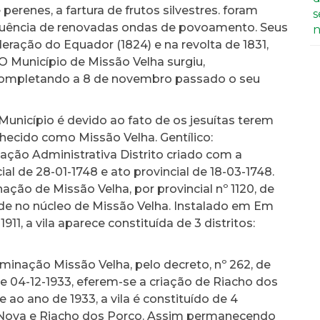
 perenes, a fartura de frutos silvestres. foram
s
fluência de renovadas ondas de povoamento. Seus
n
ração do Equador (1824) e na revolta de 1831,
O Município de Missão Velha surgiu,
ompletando a 8 de novembro passado o seu
unicípio é devido ao fato de os jesuítas terem
hecido como Missão Velha. Gentílico:
ção Administrativa Distrito criado com a
l de 28-01-1748 e ato provincial de 18-03-1748.
ção de Missão Velha, por provincial nº 1120, de
de no núcleo de Missão Velha. Instalado em Em
911, a vila aparece constituída de 3 distritos:
inação Missão Velha, pelo decreto, nº 262, de
 de 04-12-1933, eferem-se a criação de Riacho dos
 ao ano de 1933, a vila é constituído de 4
ão Nova e Riacho dos Porco. Assim permanecendo