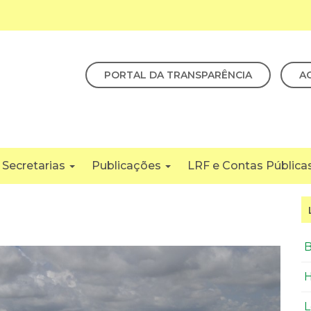
PORTAL DA TRANSPARÊNCIA
A
Secretarias
Publicações
LRF e Contas Pública
B
H
L