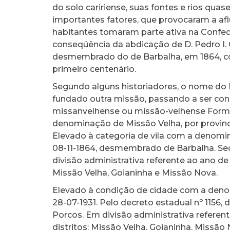
do solo caririense, suas fontes e rios quase
importantes fatores, que provocaram a a
habitantes tomaram parte ativa na Confede
conseqüência da abdicação de D. Pedro I. 
desmembrado do de Barbalha, em 1864, c
primeiro centenário.
Segundo alguns historiadores, o nome do M
fundado outra missão, passando a ser con
missanvelhense ou missão-velhense Forma
denominação de Missão Velha, por provincia
Elevado à categoria de vila com a denomina
08-11-1864, desmembrado de Barbalha. Se
divisão administrativa referente ao ano de 1
Missão Velha, Goianinha e Missão Nova.
Elevado à condição de cidade com a denom
28-07-1931. Pelo decreto estadual nº 1156,
Porcos. Em divisão administrativa referente
distritos: Missão Velha, Goianinha, Miss