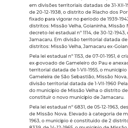
em divisões territoriais datadas de 31-XII-1
de 20-12-1938, o distrito de Riacho dos 
fixado para vigorar no período de 1939-194
distritos: Missão Velha, Goianinha, Missã
decreto-lei estadual nº 1114, de 30-12-1943
Jamacaru. Em divisão territorial datada de 
distritos: Missão Velha, Jamacaru ex-Goia
Pela lei estadual nº 1153, de 07-01-1951, é
ex-povoado de Gameleiro do Pau e anexad
territorial datada de 1-VII-1955, o município
Gameleira de São Sebastião, Missão Nov
divisão territorial datada de 1-VII-1960 Pe
do município de Missão Velha o distrito d
constituir o novo município de Jamacaru.
Pela lei estadual nº 6831, de 05-12-1963, 
de Missão Nova. Elevado à categoria de mun
1963, o município é constituído de 2 distri
8339, de 14-12-1965, o município de Missão