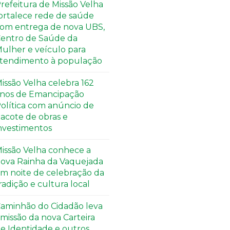
refeitura de Missão Velha
ortalece rede de saúde
om entrega de nova UBS,
entro de Saúde da
ulher e veículo para
tendimento à população
issão Velha celebra 162
nos de Emancipação
olítica com anúncio de
acote de obras e
nvestimentos
issão Velha conhece a
ova Rainha da Vaquejada
m noite de celebração da
radição e cultura local
aminhão do Cidadão leva
missão da nova Carteira
e Identidade e outros