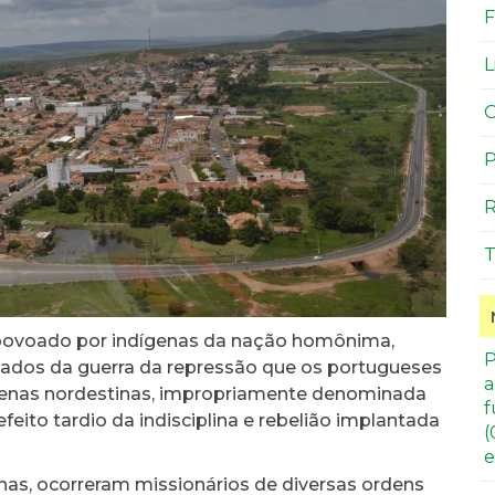
F
L
O
P
R
T
ra povoado por indígenas da nação homônima,
P
iados da guerra da repressão que os portugueses
a
ígenas nordestinas, impropriamente denominada
f
efeito tardio da indisciplina e rebelião implantada
(
e
nas, ocorreram missionários de diversas ordens