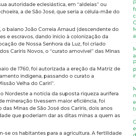
P
sua autoridade eclesiástica, em “aldeias” ou
f
achoeira, a de São José, que seria a célula-mãe do
c
C
7, o baiano João Correia Arnaud (descendente do
M
a
es e escravos, dando início à colonização da
vocação de Nossa Senhora da Luz, foi criado
M
os Cariris Novos, o “curato amovível” das Minas
a
P
aio de 1760, foi autorizada a ereção da Matriz de
p
i
deamento indígena, passando o curato a
ssão Velha do Cariri”.
M
o Nordeste a notícia da suposta riqueza aurífera
n
 de mineração tivessem maior eficiência, foi
e
das Minas de São José dos Cariris, dois anos
t
lidade que poderiam dar as ditas minas a quem as
C
e
se os habitantes para a agricultura. A fertilidade
d