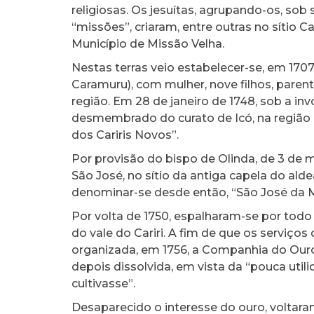
religiosas. Os jesuítas, agrupando-os, sob 
“missões”, criaram, entre outras no sítio C
Município de Missão Velha.
Nestas terras veio estabelecer-se, em 170
Caramuru), com mulher, nove filhos, parent
região. Em 28 de janeiro de 1748, sob a in
desmembrado do curato de Icó, na região d
dos Cariris Novos”.
Por provisão do bispo de Olinda, de 3 de m
São José, no sítio da antiga capela do al
denominar-se desde então, “São José da Mi
Por volta de 1750, espalharam-se por todo 
do vale do Cariri. A fim de que os serviços
organizada, em 1756, a Companhia do Ouro 
depois dissolvida, em vista da “pouca uti
cultivasse”.
Desaparecido o interesse do ouro, voltaram-