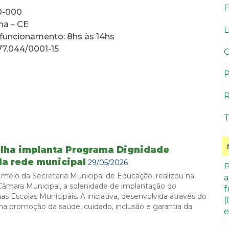
F
0-000
ha – CE
L
 funcionamento: 8hs às 14hs
77.044/0001-15
O
P
R
T
elha implanta Programa Dignidade
da rede municipal
29/05/2026
P
r meio da Secretaria Municipal de Educação, realizou na
a
 Câmara Municipal, a solenidade de implantação do
f
 Escolas Municipais. A iniciativa, desenvolvida através do
(
a promoção da saúde, cuidado, inclusão e garantia da
e