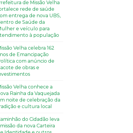
refeitura de Missão Velha
ortalece rede de saúde
om entrega de nova UBS,
entro de Saúde da
ulher e veículo para
tendimento à população
issão Velha celebra 162
nos de Emancipação
olítica com anúncio de
acote de obras e
nvestimentos
issão Velha conhece a
ova Rainha da Vaquejada
m noite de celebração da
radição e cultura local
aminhão do Cidadão leva
missão da nova Carteira
e Identidade e outros