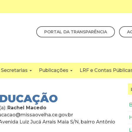
PORTAL DA TRANSPARÊNCIA
A
Secretarias
Publicações
LRF e Contas Pública
EDUCAÇÃO
B
(a):
Rachel Macedo
ducacao@missaovelha.ce.gov.br
H
venida Luiz Jucá Arrais Maia S/N, bairro Antônio
L