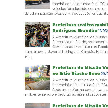
manhã desta segunda-feira (01), 
veículos foi adquirido com recu
da administração local com a educação, enquanto
Prefeitura realiza mobi
Rodrigues Brandão
11/03
A Prefeitura Municipal de Missão
Secretaria de Saúde, promoveu ne
Combate ao Mosquito nas Escolas
Fundamental Juvenal Rodrigues Brandão. Esta inic
e […]
Prefeitura de Missão V
no Sítio Riacho Seco
29/
A Prefeitura Municipal de Missão
na manhã desta quinta-feira (28)
Após uma reforma completa, a cr
ambiente seguro e propício ao aprendizado, ate
Prefeitura de Missão V