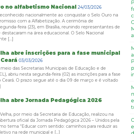
P
ro no alfabetismo Nacional
24/03/2026
f
 reconhecido nacionalmente ao conquistar o Selo Ouro na
c
romisso com a Alfabetização. A cerimônia de
C
unda-feira (23), em Brasília, reunindo representantes de
M
se destacaram na área educacional. O Selo Nacional
a
te […]
M
lha abre inscrições para a fase municipal
a
 Ceará
03/03/2026
P
p
r meio das Secretarias Municipais de Educação e de
), abriu nesta segunda-feira (02) as inscrições para a fase
i
 Ceará. O prazo segue até o dia 09 de março e é voltado
]
M
n
elha abre Jornada Pedagógica 2026
e
t
 Velha, por meio da Secretaria de Educação, realizou na
C
abertura oficial da Jornada Pedagógica 2026 – Unidos pela
mo tema “Educar com sentido: caminhos para reduzir as
e
etivo na rede municipal e […]
d