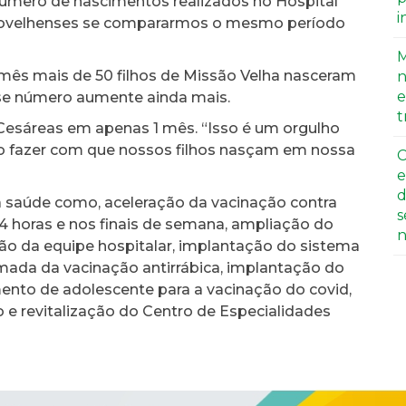
úmero de nascimentos realizados no Hospital
i
issãovelhenses se compararmos o mesmo período
M
 mês mais de 50 filhos de Missão Velha nasceram
n
e
esse número aumente ainda mais.
t
Cesáreas em apenas 1 mês. “Isso é um orgulho
o fazer com que nossos filhos nasçam em nossa
C
e
d
a saúde como, aceleração da vacinação contra
s
4 horas e nos finais de semana, ampliação do
n
ção da equipe hospitalar, implantação do sistema
ada da vacinação antirrábica, implantação do
amento de adolescente para a vacinação do covid,
 revitalização do Centro de Especialidades