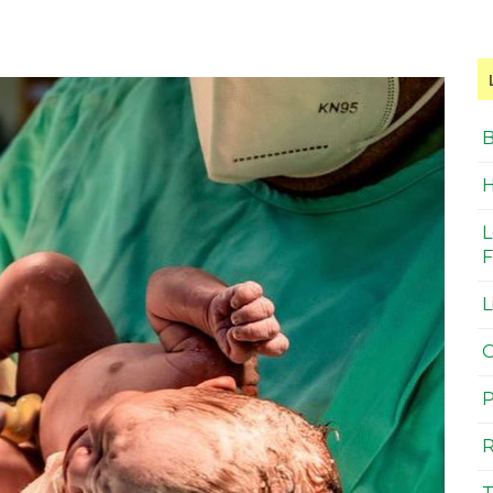
B
H
L
F
L
O
P
R