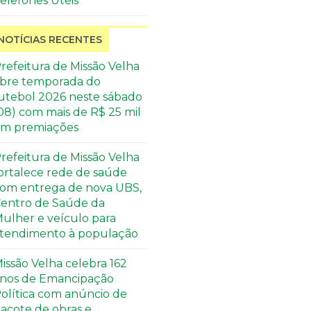
elefones Úteis
NOTÍCIAS RECENTES
refeitura de Missão Velha
bre temporada do
utebol 2026 neste sábado
08) com mais de R$ 25 mil
m premiações
refeitura de Missão Velha
ortalece rede de saúde
om entrega de nova UBS,
entro de Saúde da
ulher e veículo para
tendimento à população
issão Velha celebra 162
nos de Emancipação
olítica com anúncio de
acote de obras e