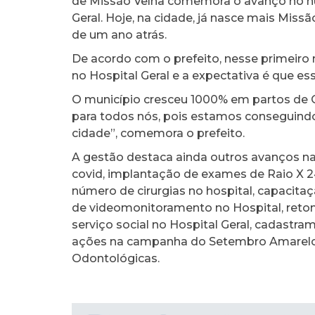
de Missão Velha comemora o avanço no n
Geral. Hoje, na cidade, já nasce mais M
de um ano atrás.
De acordo com o prefeito, nesse primeiro
no Hospital Geral e a expectativa é que 
O município cresceu 1000% em partos de 
para todos nós, pois estamos conseguind
cidade”, comemora o prefeito.
A gestão destaca ainda outros avanços n
covid, implantação de exames de Raio X 2
número de cirurgias no hospital, capacita
de videomonitoramento no Hospital, retom
serviço social no Hospital Geral, cadastr
ações na campanha do Setembro Amarelo e
Odontológicas.