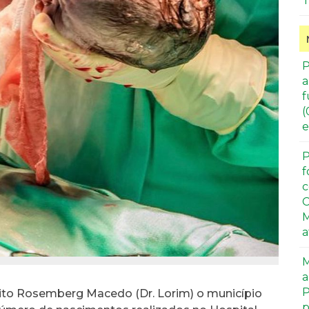
T
P
a
f
(
e
P
f
c
C
M
a
M
a
P
to Rosemberg Macedo (Dr. Lorim) o município
p