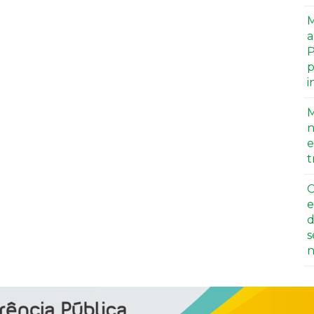
M
a
P
p
i
M
n
e
t
C
e
d
s
n