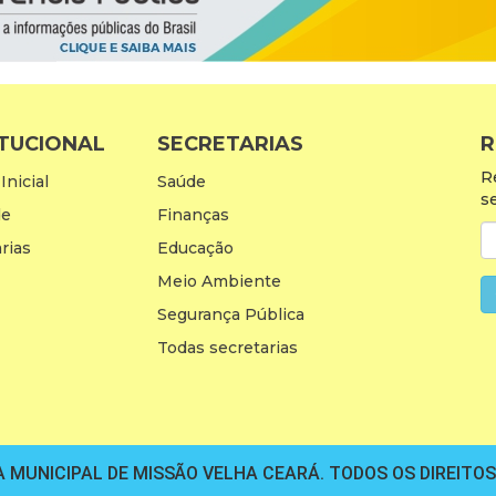
ITUCIONAL
SECRETARIAS
R
R
Inicial
Saúde
s
de
Finanças
rias
Educação
Meio Ambiente
Segurança Pública
Todas secretarias
 MUNICIPAL DE MISSÃO VELHA CEARÁ. TODOS OS DIREITO