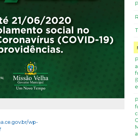
P
R
T
P
a
f
(
e
P
f
c
C
a.ce.gov.br/wp-
M
f
a