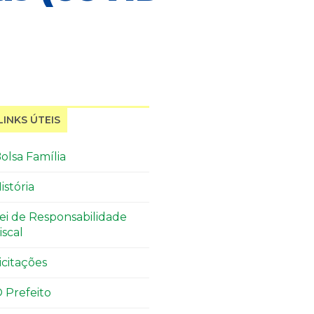
LINKS ÚTEIS
olsa Família
istória
ei de Responsabilidade
iscal
icitações
 Prefeito