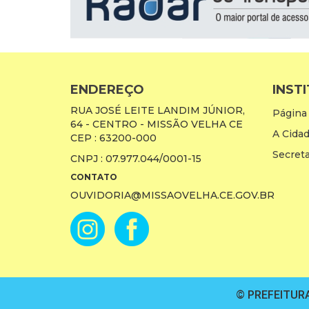
ENDEREÇO
INST
RUA JOSÉ LEITE LANDIM JÚNIOR,
Página 
64 - CENTRO - MISSÃO VELHA CE
A Cida
CEP : 63200-000
Secreta
CNPJ : 07.977.044/0001-15
CONTATO
OUVIDORIA@MISSAOVELHA.CE.GOV.BR
© PREFEITURA