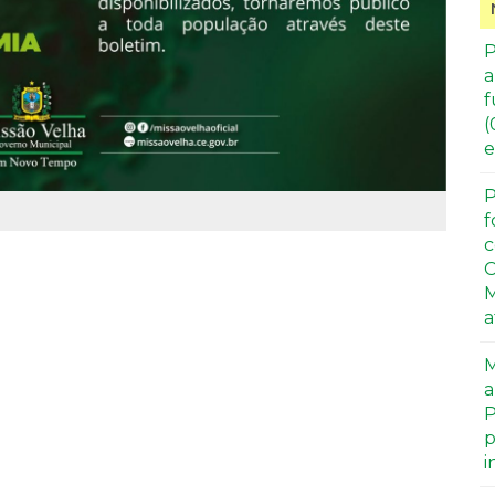
P
a
f
(
e
P
f
c
C
M
a
M
a
P
p
i