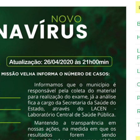
B
H
L
F
L
O
P
R
T