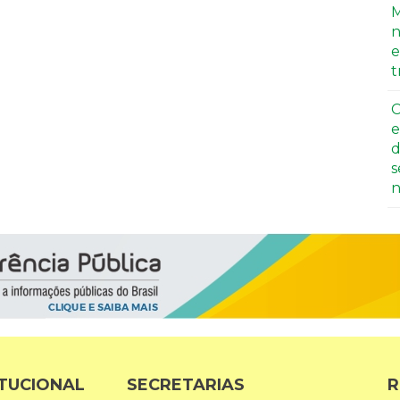
M
n
e
t
C
e
d
s
n
ITUCIONAL
SECRETARIAS
R