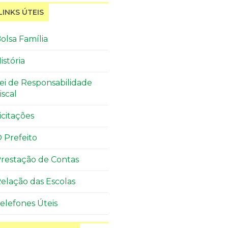
LINKS ÚTEIS
olsa Família
istória
ei de Responsabilidade
iscal
icitações
 Prefeito
restação de Contas
elação das Escolas
elefones Úteis