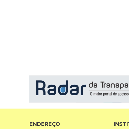
ENDEREÇO
INST