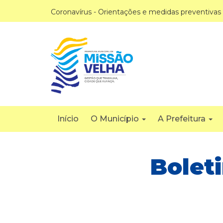
Coronavírus - Orientações e medidas preventivas
Início
O Município
A Prefeitura
Bolet