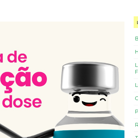
B
H
L
F
L
O
P
R