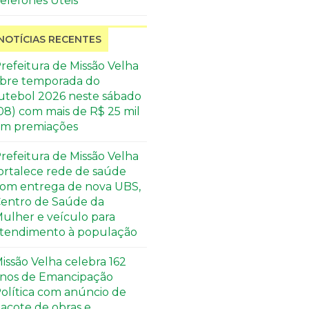
elefones Úteis
NOTÍCIAS RECENTES
refeitura de Missão Velha
bre temporada do
utebol 2026 neste sábado
08) com mais de R$ 25 mil
m premiações
refeitura de Missão Velha
ortalece rede de saúde
om entrega de nova UBS,
entro de Saúde da
ulher e veículo para
tendimento à população
issão Velha celebra 162
nos de Emancipação
olítica com anúncio de
acote de obras e