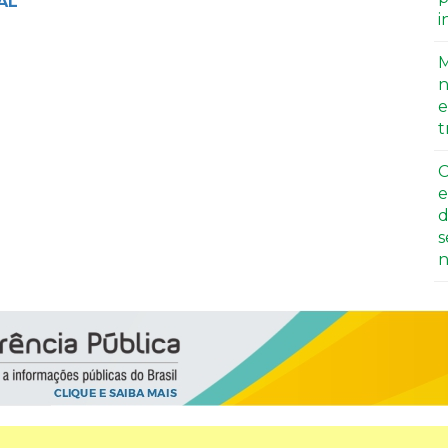
AL
i
M
n
e
t
C
e
d
s
n