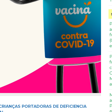
T
P
a
f
(
e
P
f
c
C
M
a
M
a
P
 CRIANÇAS PORTADORAS DE DEFICIENCIA
p