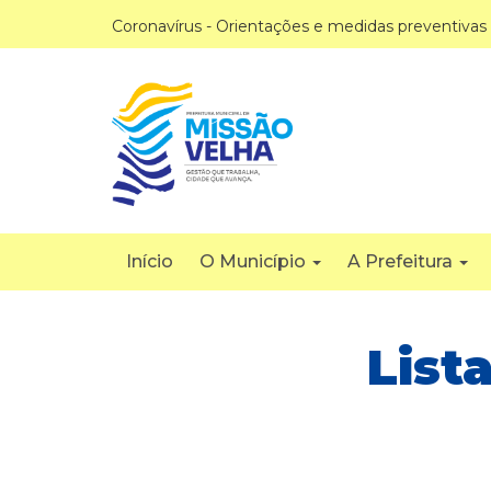
Coronavírus - Orientações e medidas preventivas
Início
O Município
A Prefeitura
List