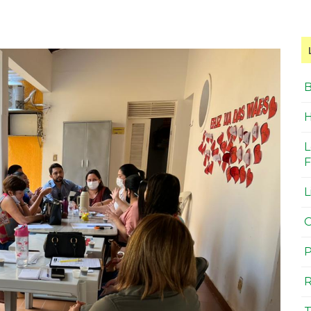
B
H
L
F
L
O
P
R