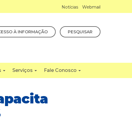
Notícias
Webmail
CESSO À INFORMAÇÃO
PESQUISAR
s
Serviços
Fale Conosco
apacita
S