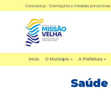
Coronavírus - Orientações e medidas preventivas
Início
O Município
A Prefeitura
Saúde 