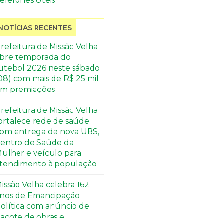
elefones Úteis
NOTÍCIAS RECENTES
refeitura de Missão Velha
bre temporada do
utebol 2026 neste sábado
08) com mais de R$ 25 mil
m premiações
refeitura de Missão Velha
ortalece rede de saúde
om entrega de nova UBS,
entro de Saúde da
ulher e veículo para
tendimento à população
issão Velha celebra 162
nos de Emancipação
olítica com anúncio de
acote de obras e