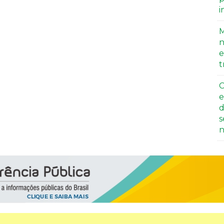
i
M
n
e
t
C
e
d
s
n