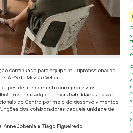
T
P
a
f
(
e
P
mação continuada para equipe multiprofissional no
f
 – CAPS de Missão Velha.
c
C
s equipes de atendimento com processos
M
uir melhor e adquirir novas habilidades para o
a
cionais do Centro por meio do desenvolvimentos
 funções dos colaboradores daquela unidade de
M
a
P
s, Anne Jobenia e Tiago Figueiredo.
p