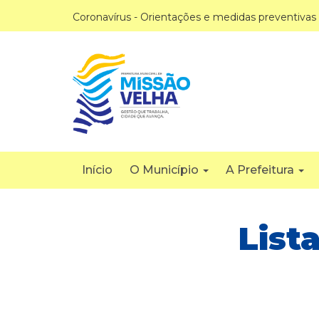
Coronavírus - Orientações e medidas preventivas
Início
O Município
A Prefeitura
List