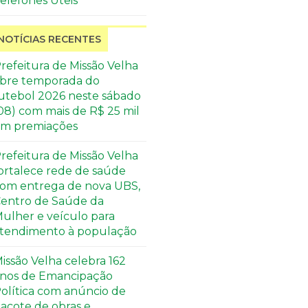
elefones Úteis
NOTÍCIAS RECENTES
refeitura de Missão Velha
bre temporada do
utebol 2026 neste sábado
08) com mais de R$ 25 mil
m premiações
refeitura de Missão Velha
ortalece rede de saúde
om entrega de nova UBS,
entro de Saúde da
ulher e veículo para
tendimento à população
issão Velha celebra 162
nos de Emancipação
olítica com anúncio de
acote de obras e