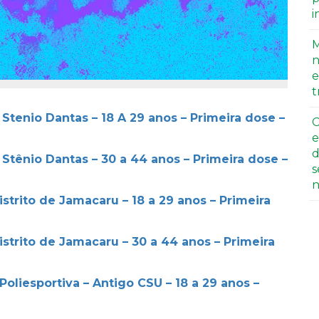
i
M
n
e
t
 Stenio Dantas – 18 A 29 anos – Primeira dose –
C
e
d
 Stênio Dantas – 30 a 44 anos – Primeira dose –
s
n
istrito de Jamacaru – 18 a 29 anos – Primeira
istrito de Jamacaru – 30 a 44 anos – Primeira
Poliesportiva – Antigo CSU – 18 a 29 anos –