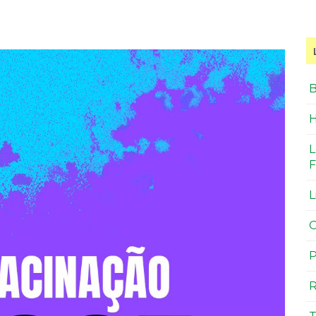
B
H
L
F
L
O
P
R