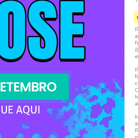
T
P
a
f
(
e
P
f
c
C
M
a
M
a
P
p