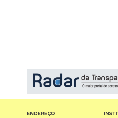
ENDEREÇO
INST