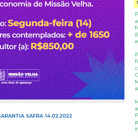
P
a
f
(
e
P
f
c
C
M
a
M
a
P
GARANTIA SAFRA 14.02.2022
p
i