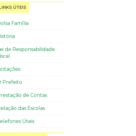
LINKS ÚTEIS
olsa Família
istória
ei de Responsabilidade
iscal
icitações
 Prefeito
restação de Contas
elação das Escolas
elefones Úteis