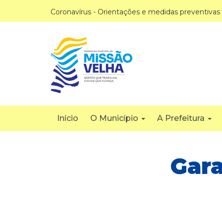
Coronavírus - Orientações e medidas preventivas
Início
O Município
A Prefeitura
Gara