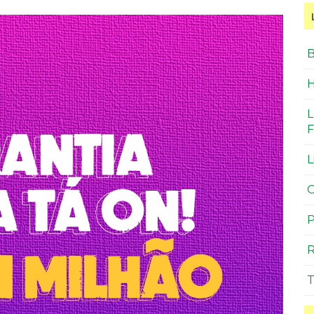
B
H
L
F
L
O
P
R
T