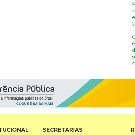
M
n
e
t
C
e
d
s
n
ITUCIONAL
SECRETARIAS
R