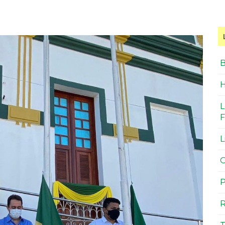
B
H
L
F
L
O
P
R