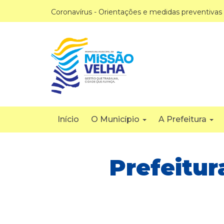
Coronavírus - Orientações e medidas preventivas
Início
O Município
A Prefeitura
Prefeitur