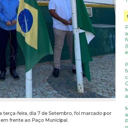
T
P
a
f
(
e
P
f
c
C
M
a
M
a terça-feira, dia 7 de Setembro, foi marcado por
a
, em frente ao Paço Municipal.
P
p