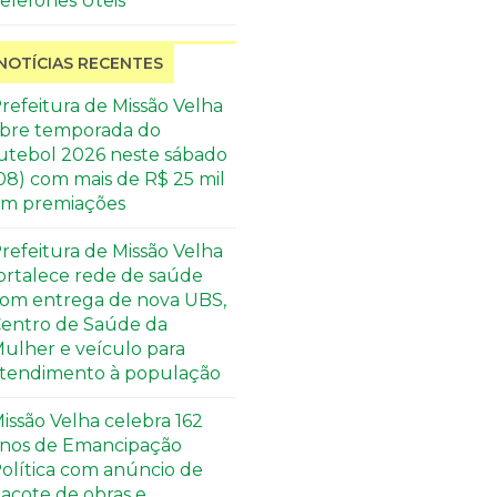
elefones Úteis
NOTÍCIAS RECENTES
refeitura de Missão Velha
bre temporada do
utebol 2026 neste sábado
08) com mais de R$ 25 mil
m premiações
refeitura de Missão Velha
ortalece rede de saúde
om entrega de nova UBS,
entro de Saúde da
ulher e veículo para
tendimento à população
issão Velha celebra 162
nos de Emancipação
olítica com anúncio de
acote de obras e