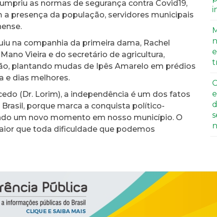
cumpriu as normas de segurança contra Covid19,
i
a presença da população, servidores municipais
hense.
M
n
uiu na companhia da primeira dama, Rachel
e
ano Vieira e do secretário de agricultura,
t
ção, plantando mudas de Ipês Amarelo em prédios
a e dias melhores.
C
e
do (Dr. Lorim), a independência é um dos fatos
d
 Brasil, porque marca a conquista político-
s
iando um novo momento em nosso município. O
n
aior que toda dificuldade que podemos