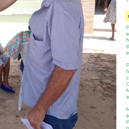
T
P
a
f
(
e
P
f
c
C
M
a
M
a
P
p