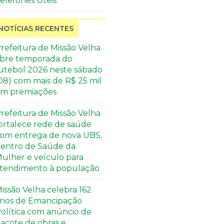
elefones Úteis
NOTÍCIAS RECENTES
refeitura de Missão Velha
bre temporada do
utebol 2026 neste sábado
08) com mais de R$ 25 mil
m premiações
refeitura de Missão Velha
ortalece rede de saúde
om entrega de nova UBS,
entro de Saúde da
ulher e veículo para
tendimento à população
issão Velha celebra 162
nos de Emancipação
olítica com anúncio de
acote de obras e