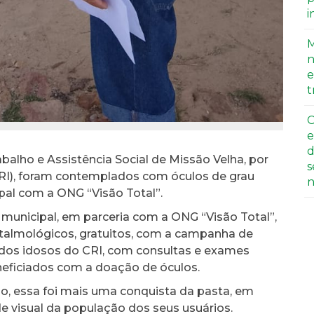
i
M
n
e
t
C
e
d
balho e Assistência Social de Missão Velha, por
s
RI), foram contemplados com óculos de grau
n
pal com a ONG “Visão Total”.
municipal, em parceria com a ONG “Visão Total”,
ftalmológicos, gratuitos, com a campanha de
idos idosos do CRI, com consultas e exames
neficiados com a doação de óculos.
o, essa foi mais uma conquista da pasta, em
de visual da população dos seus usuários.