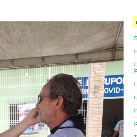
B
H
L
F
L
O
P
R