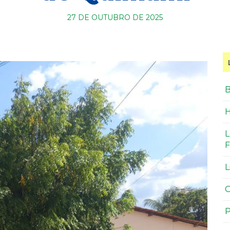
27 DE OUTUBRO DE 2025
B
H
L
F
L
O
P