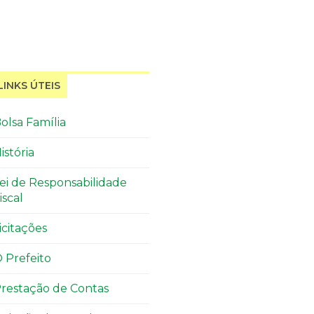
LINKS ÚTEIS
olsa Família
istória
ei de Responsabilidade
iscal
icitações
 Prefeito
restação de Contas