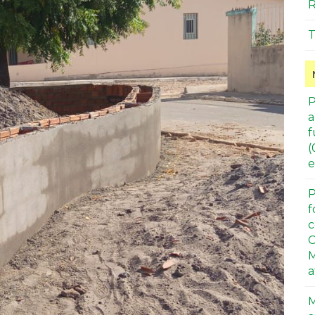
R
T
P
a
f
(
e
P
f
c
C
M
a
M