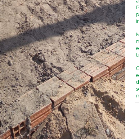
a
P
p
i
M
n
e
t
C
e
d
s
n