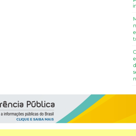
i
M
n
e
t
C
e
d
s
n