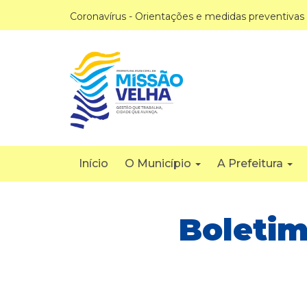
Coronavírus - Orientações e medidas preventivas
Início
O Município
A Prefeitura
Boletim