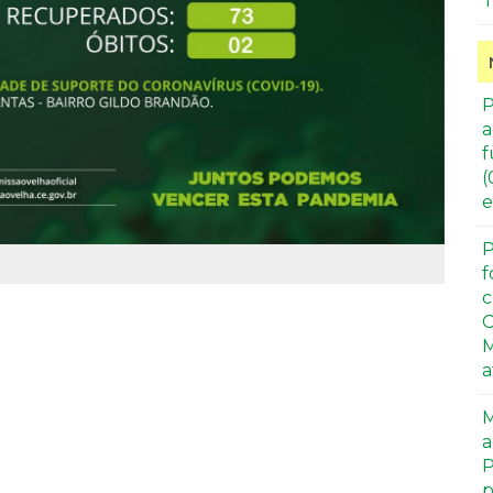
T
P
a
f
(
e
P
f
c
C
M
a
M
a
P
p