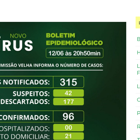
B
H
L
F
L
O
P
R