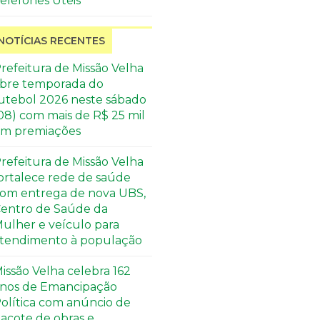
elefones Úteis
NOTÍCIAS RECENTES
refeitura de Missão Velha
bre temporada do
utebol 2026 neste sábado
08) com mais de R$ 25 mil
m premiações
refeitura de Missão Velha
ortalece rede de saúde
om entrega de nova UBS,
entro de Saúde da
ulher e veículo para
tendimento à população
issão Velha celebra 162
nos de Emancipação
olítica com anúncio de
acote de obras e