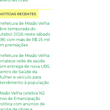
elefones Úteis
NOTÍCIAS RECENTES
refeitura de Missão Velha
bre temporada do
utebol 2026 neste sábado
08) com mais de R$ 25 mil
m premiações
refeitura de Missão Velha
ortalece rede de saúde
om entrega de nova UBS,
entro de Saúde da
ulher e veículo para
tendimento à população
issão Velha celebra 162
nos de Emancipação
olítica com anúncio de
acote de obras e