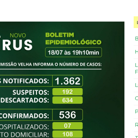
B
H
L
F
L
O
P
R