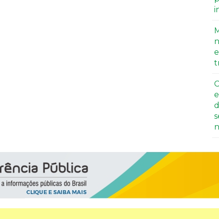
i
M
n
e
t
C
e
d
s
n