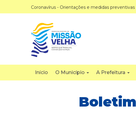
Coronavírus - Orientações e medidas preventivas
Início
O Município
A Prefeitura
Boletim