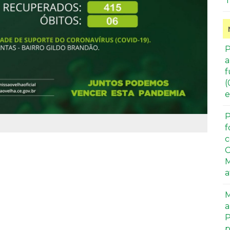
T
P
a
f
(
e
P
f
c
C
M
a
M
a
P
p