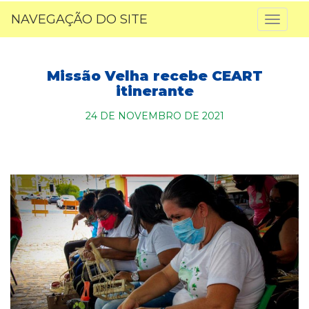
NAVEGAÇÃO DO SITE
Toggl
naviga
Missão Velha recebe CEART
itinerante
24 DE NOVEMBRO DE 2021