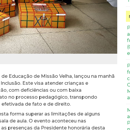
T
P
a
f
(
e
P
f
ia de Educação de Missão Velha, lançou na manhã
c
 Inclusão. Este visa atender crianças e
C
ão, com deficiências ou com baixa
M
 fato no processo pedagógico, transpondo
a
efetivada de fato e de direito.
M
sta forma superar as limitações de alguns
a
sala de aula. O evento aconteceu nas
P
as presenças da Presidente honorária desta
p