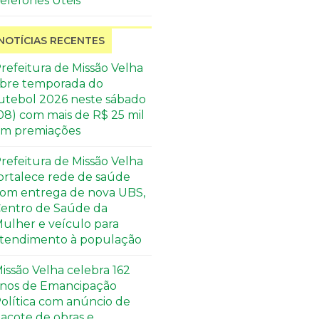
elefones Úteis
NOTÍCIAS RECENTES
refeitura de Missão Velha
bre temporada do
utebol 2026 neste sábado
08) com mais de R$ 25 mil
m premiações
refeitura de Missão Velha
ortalece rede de saúde
om entrega de nova UBS,
entro de Saúde da
ulher e veículo para
tendimento à população
issão Velha celebra 162
nos de Emancipação
olítica com anúncio de
acote de obras e