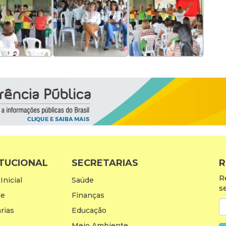
ITUCIONAL
SECRETARIAS
R
R
Inicial
Saúde
s
de
Finanças
rias
Educação
Meio Ambiente