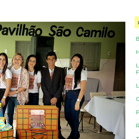
B
H
L
F
L
O
P
R