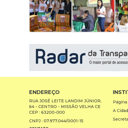
ENDEREÇO
INST
RUA JOSÉ LEITE LANDIM JÚNIOR,
Página 
64 - CENTRO - MISSÃO VELHA CE
A Cida
CEP : 63200-000
Secreta
CNPJ : 07.977.044/0001-15