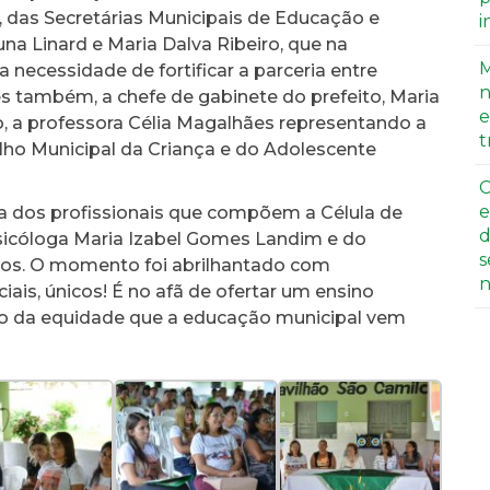
 das Secretárias Municipais de Educação e
i
na Linard e Maria Dalva Ribeiro, que na
M
ecessidade de fortificar a parceria entre
n
es também, a chefe de gabinete do prefeito, Maria
e
-o, a professora Célia Magalhães representando a
t
lho Municipal da Criança e do Adolescente
C
e
ria dos profissionais que compõem a Célula de
d
sicóloga Maria Izabel Gomes Landim e do
s
stos. O momento foi abrilhantado com
n
ais, únicos! É no afã de ofertar um ensino
cipio da equidade que a educação municipal vem