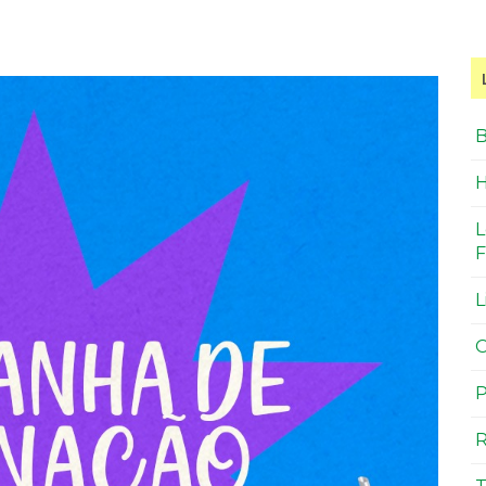
B
H
L
F
L
O
P
R