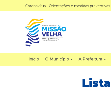
Coronavírus - Orientações e medidas preventivas
Início
O Município
A Prefeitura
List