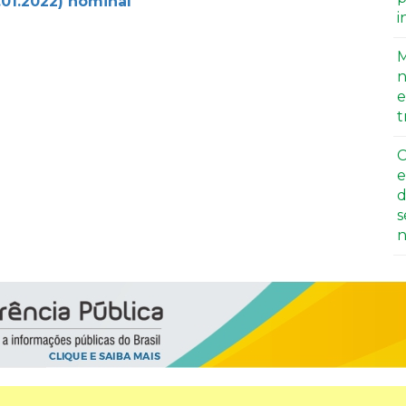
01.2022) nominal
i
M
n
e
t
C
e
d
s
n