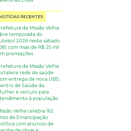
elefones Úteis
NOTÍCIAS RECENTES
refeitura de Missão Velha
bre temporada do
utebol 2026 neste sábado
08) com mais de R$ 25 mil
m premiações
refeitura de Missão Velha
ortalece rede de saúde
om entrega de nova UBS,
entro de Saúde da
ulher e veículo para
tendimento à população
issão Velha celebra 162
nos de Emancipação
olítica com anúncio de
acote de obras e