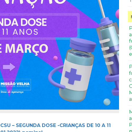
T
P
a
f
(
e
P
f
c
C
M
a
M
a
P
CSU – SEGUNDA DOSE -CRIANÇAS DE 10 A 11
p