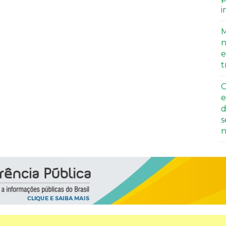
i
M
n
e
t
C
e
d
s
n