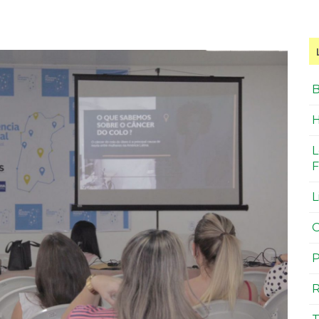
B
H
L
F
L
O
P
R