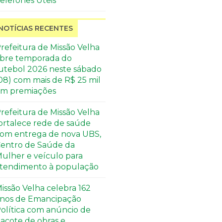
elefones Úteis
NOTÍCIAS RECENTES
refeitura de Missão Velha
bre temporada do
utebol 2026 neste sábado
08) com mais de R$ 25 mil
m premiações
refeitura de Missão Velha
ortalece rede de saúde
om entrega de nova UBS,
entro de Saúde da
ulher e veículo para
tendimento à população
issão Velha celebra 162
nos de Emancipação
olítica com anúncio de
acote de obras e