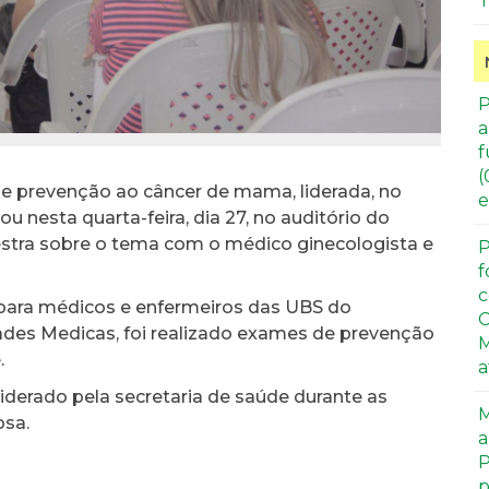
T
P
a
f
(
 prevenção ao câncer de mama, liderada, no
e
ou nesta quarta-feira, dia 27, no auditório do
stra sobre o tema com o médico ginecologista e
P
f
c
 para médicos e enfermeiros das UBS do
C
sades Medicas, foi realizado exames de prevenção
M
.
a
 liderado pela secretaria de saúde durante as
M
osa.
a
P
p