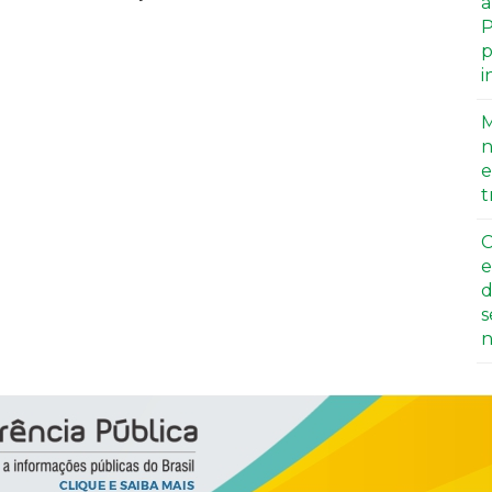
a
P
p
i
M
n
e
t
C
e
d
s
n