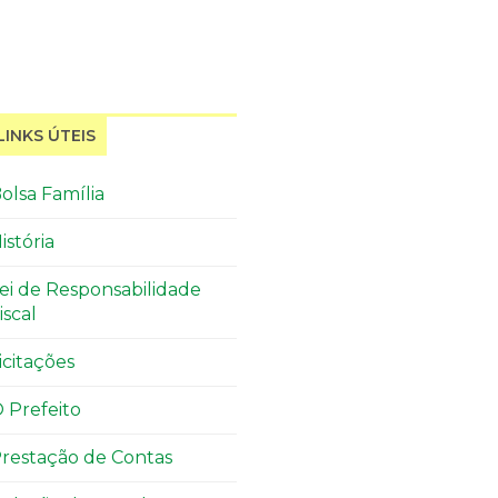
LINKS ÚTEIS
olsa Família
istória
ei de Responsabilidade
iscal
icitações
 Prefeito
restação de Contas