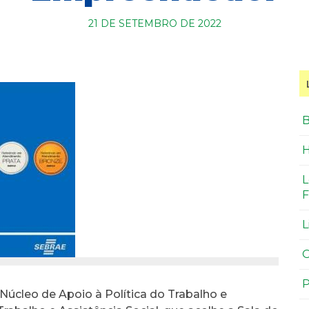
21 DE SETEMBRO DE 2022
B
H
L
F
L
O
P
Núcleo de Apoio à Política do Trabalho e