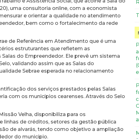
rabalho e Assistência Social, que acolhe a Sala do
R
20), uma consultoria online, com a economista
T
e mensurar e orientar a qualidade no atendimento
reendedor, bem como o fortalecimento da rede
brae de Referência em Atendimento que é uma
P
érios estruturantes que refletem as
a
s Salas do Empreendedor. Ele prevê um sistema
f
 Selo, validando assim que as Salas do
(
ualidade Sebrae esperada no relacionamento
e
P
antificação dos serviços prestados pelas Salas
f
ia com os municípios cearenses. Através do Selo
c
C
M
ssão Velha, disponibiliza para os
a
linhas de créditos, setores da gestão pública
issão de alvarás, tendo como objetivo a ampliação
M
dedor do município.