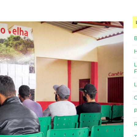
B
H
L
F
L
O
P
R