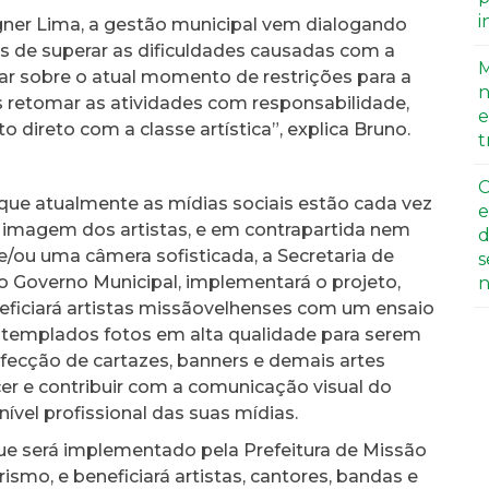
i
agner Lima, a gestão municipal vem dialogando
vas de superar as dificuldades causadas com a
M
nar sobre o atual momento de restrições para a
n
 retomar as atividades com responsabilidade,
e
direto com a classe artística”, explica Bruno.
t
C
que atualmente as mídias sociais estão cada vez
e
 imagem dos artistas, e em contrapartida nem
d
e/ou uma câmera sofisticada, a Secretaria de
s
ao Governo Municipal, implementará o projeto,
n
eneficiará artistas missãovelhenses com um ensaio
ontemplados fotos em alta qualidade para serem
nfecção de cartazes, banners e demais artes
ecer e contribuir com a comunicação visual do
ível profissional das suas mídias.
ue será implementado pela Prefeitura de Missão
rismo, e beneficiará artistas, cantores, bandas e