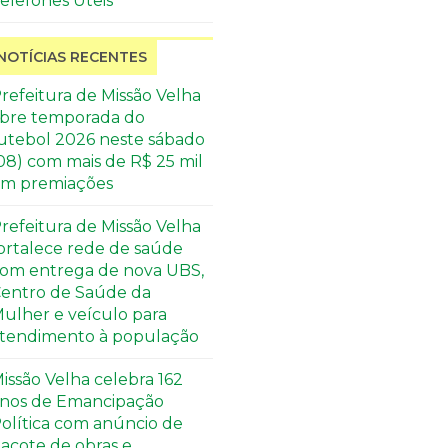
elefones Úteis
NOTÍCIAS RECENTES
refeitura de Missão Velha
bre temporada do
utebol 2026 neste sábado
08) com mais de R$ 25 mil
m premiações
refeitura de Missão Velha
ortalece rede de saúde
om entrega de nova UBS,
entro de Saúde da
ulher e veículo para
tendimento à população
issão Velha celebra 162
nos de Emancipação
olítica com anúncio de
acote de obras e