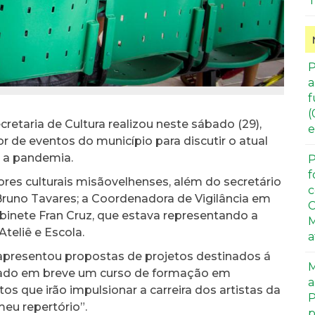
T
P
a
f
(
cretaria de Cultura realizou neste sábado (29),
e
or de eventos do município para discutir o atual
 a pandemia.
P
f
ores culturais misãovelhenses, além do secretário
c
 Bruno Tavares; a Coordenadora de Vigilância em
C
abinete Fran Cruz, que estava representando a
M
eliê e Escola.
a
apresentou propostas de projetos destinados á
M
ertado em breve um curso de formação em
a
os que irão impulsionar a carreira dos artistas da
P
meu repertório”.
p