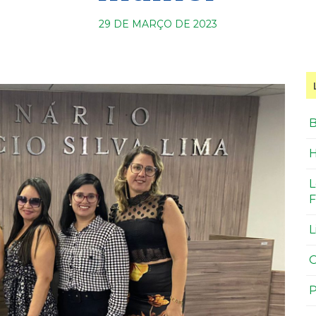
29 DE MARÇO DE 2023
B
H
L
F
L
O
P