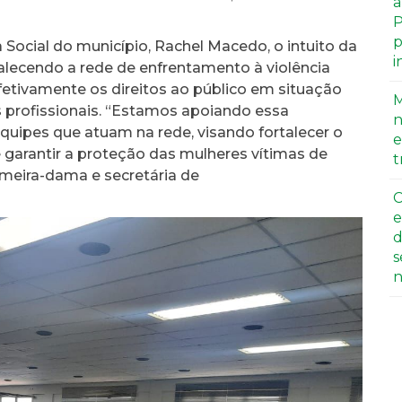
a
P
p
a Social do município, Rachel Macedo, o intuito da
i
alecendo a rede de enfrentamento à violência
fetivamente os direitos ao público em situação
M
es profissionais. “Estamos apoiando essa
n
equipes que atuam na rede, visando fortalecer o
e
e garantir a proteção das mulheres vítimas de
t
rimeira-dama e secretária de
C
e
d
s
n