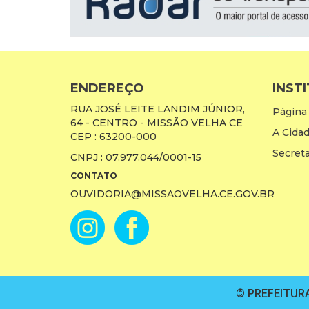
ENDEREÇO
INST
RUA JOSÉ LEITE LANDIM JÚNIOR,
Página 
64 - CENTRO - MISSÃO VELHA CE
A Cida
CEP : 63200-000
Secreta
CNPJ : 07.977.044/0001-15
CONTATO
OUVIDORIA@MISSAOVELHA.CE.GOV.BR
© PREFEITURA