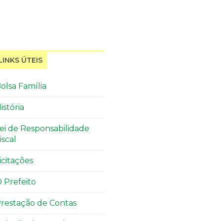
LINKS ÚTEIS
olsa Família
istória
ei de Responsabilidade
iscal
icitações
 Prefeito
restação de Contas