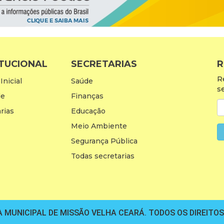
ITUCIONAL
SECRETARIAS
R
R
Inicial
Saúde
s
de
Finanças
rias
Educação
Meio Ambiente
Segurança Pública
Todas secretarias
 MUNICIPAL DE MISSÃO VELHA CEARÁ. TODOS OS DIREITO