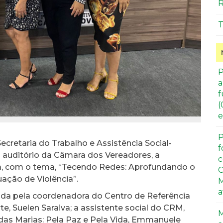
R
T
P
a
f
(
e
P
ecretaria do Trabalho e Assistência Social-
f
o auditório da Câmara dos Vereadores, a
c
ta, com o tema, “Tecendo Redes: Aprofundando o
C
ação de Violência”.
M
a
ida pela coordenadora do Centro de Referência
e, Suelen Saraiva; a assistente social do CRM,
M
 das Marias: Pela Paz e Pela Vida, Emmanuele