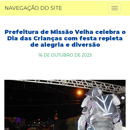
NAVEGAÇÃO DO SITE
Toggl
naviga
Prefeitura de Missão Velha celebra o
Dia das Crianças com festa repleta
de alegria e diversão
16 DE OUTUBRO DE 2023