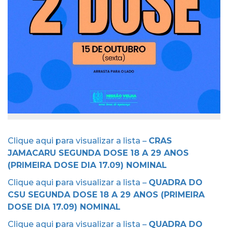
Clique aqui para visualizar a lista –
CRAS
JAMACARU SEGUNDA DOSE 18 A 29 ANOS
(PRIMEIRA DOSE DIA 17.09) NOMINAL
Clique aqui para visualizar a lista –
QUADRA DO
CSU SEGUNDA DOSE 18 A 29 ANOS (PRIMEIRA
DOSE DIA 17.09) NOMINAL
Clique aqui para visualizar a lista –
QUADRA DO