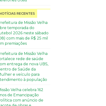
elefones Úteis
NOTÍCIAS RECENTES
refeitura de Missão Velha
bre temporada do
utebol 2026 neste sábado
08) com mais de R$ 25 mil
m premiações
refeitura de Missão Velha
ortalece rede de saúde
om entrega de nova UBS,
entro de Saúde da
ulher e veículo para
tendimento à população
issão Velha celebra 162
nos de Emancipação
olítica com anúncio de
acote de obras e