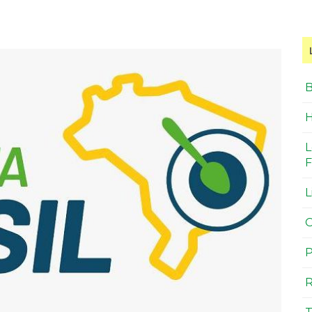
B
H
L
F
L
O
P
R