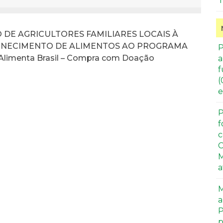
T
DE AGRICULTORES FAMILIARES LOCAIS À
RNECIMENTO DE ALIMENTOS AO PROGRAMA
P
Alimenta Brasil – Compra com Doação
a
f
(
e
P
f
c
C
M
a
M
a
P
p