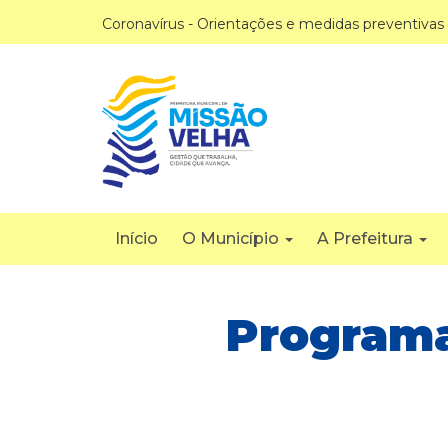
Coronavírus - Orientações e medidas preventivas
Início
O Município
A Prefeitura
Programa 