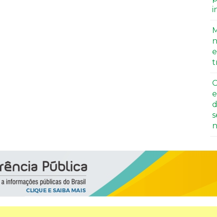
i
M
n
e
t
C
e
d
s
n