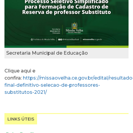
Secretaria Municipal de Educação
Clique aqui e
confira:
https://missaovelha.ce.gov.br/edital/resultado
final-definitivo-selecao-de-professores-
substitutos-2021/
LINKS ÚTEIS