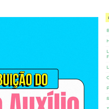
B
H
L
F
L
O
P
R