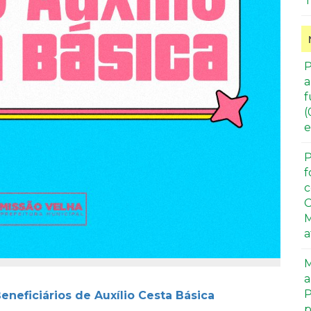
T
P
a
f
(
e
P
f
c
C
M
a
M
a
P
eneficiários de Auxílio Cesta Básica
p