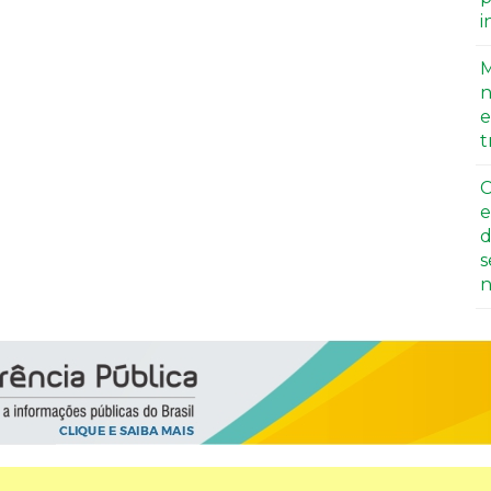
i
M
n
e
t
C
e
d
s
n