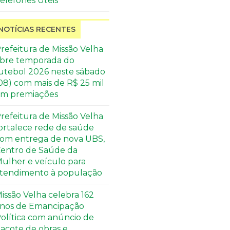
elefones Úteis
NOTÍCIAS RECENTES
refeitura de Missão Velha
bre temporada do
utebol 2026 neste sábado
08) com mais de R$ 25 mil
m premiações
refeitura de Missão Velha
ortalece rede de saúde
om entrega de nova UBS,
entro de Saúde da
ulher e veículo para
tendimento à população
issão Velha celebra 162
nos de Emancipação
olítica com anúncio de
acote de obras e