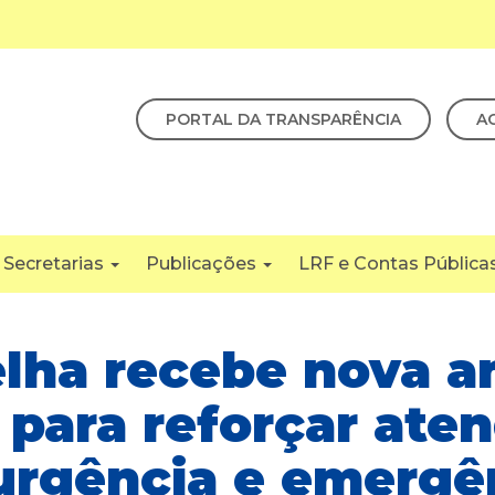
PORTAL DA TRANSPARÊNCIA
A
Secretarias
Publicações
LRF e Contas Pública
elha recebe nova a
para reforçar ate
urgência e emergê