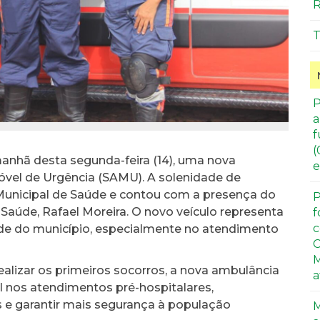
R
T
P
a
f
(
anhã desta segunda-feira (14), uma nova
e
vel de Urgência (SAMU). A solenidade de
Municipal de Saúde e contou com a presença do
P
e Saúde, Rafael Moreira. O novo veículo representa
f
c
úde do município, especialmente no atendimento
C
M
alizar os primeiros socorros, a nova ambulância
a
 nos atendimentos pré-hospitalares,
s e garantir mais segurança à população
M