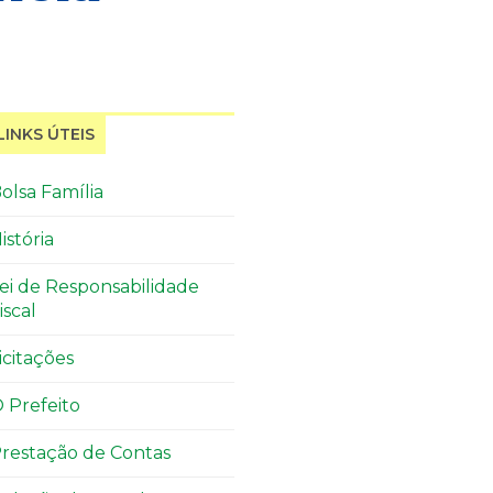
LINKS ÚTEIS
olsa Família
istória
ei de Responsabilidade
iscal
icitações
 Prefeito
restação de Contas