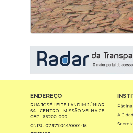
ENDEREÇO
INST
RUA JOSÉ LEITE LANDIM JÚNIOR,
Página 
64 - CENTRO - MISSÃO VELHA CE
A Cida
CEP : 63200-000
Secreta
CNPJ : 07.977.044/0001-15