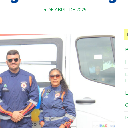
14 DE ABRIL DE 2025
B
H
L
F
L
O
P