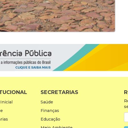
ITUCIONAL
SECRETARIAS
R
R
Inicial
Saúde
s
de
Finanças
rias
Educação
Meio Ambiente