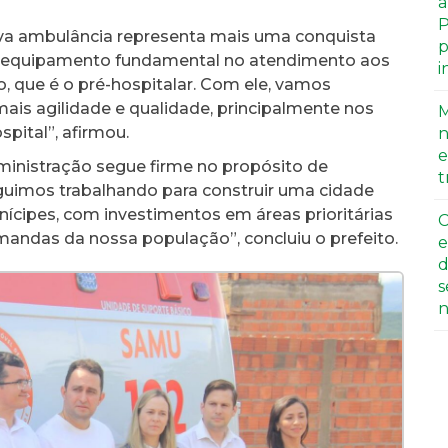
a
P
nova ambulância representa mais uma conquista
p
m equipamento fundamental no atendimento aos
i
, que é o pré-hospitalar. Com ele, vamos
ais agilidade e qualidade, principalmente nos
M
pital”, afirmou.
n
e
inistração segue firme no propósito de
t
guimos trabalhando para construir uma cidade
ícipes, com investimentos em áreas prioritárias
C
andas da nossa população”, concluiu o prefeito.
e
d
s
n