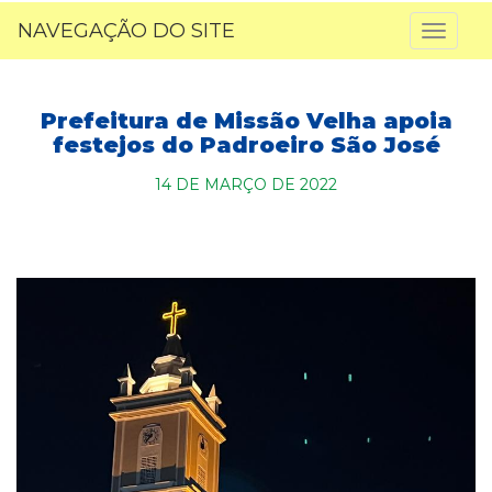
NAVEGAÇÃO DO SITE
Toggl
naviga
Prefeitura de Missão Velha apoia
festejos do Padroeiro São José
14 DE MARÇO DE 2022