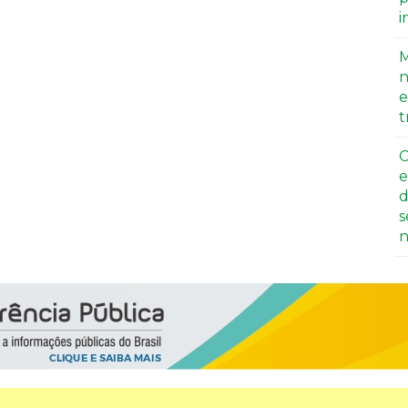
i
M
n
e
t
C
e
d
s
n