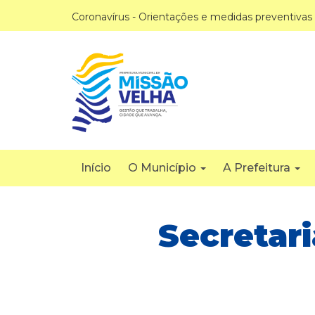
Coronavírus - Orientações e medidas preventivas
Início
O Município
A Prefeitura
Secretar