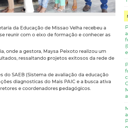
T
P
cretaria da Educação de Missao Velha recebeu a
a
 se reunir com o eixo de formação e conhecer as
f
(
ia, onde a gestora, Maysa Peixoto realizou um
e
ltados, ressaltando projetos exitosos da rede de
P
f
es do SAEB (Sistema de avaliação da educação
c
liações diagnosticas do Mais PAIC e a busca ativa
C
iretores e coordenadores pedagógicos.
M
a
M
a
P
p