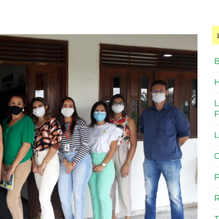
B
H
L
F
L
O
P
R