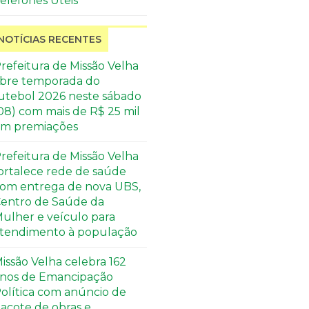
elefones Úteis
NOTÍCIAS RECENTES
refeitura de Missão Velha
bre temporada do
utebol 2026 neste sábado
08) com mais de R$ 25 mil
m premiações
refeitura de Missão Velha
ortalece rede de saúde
om entrega de nova UBS,
entro de Saúde da
ulher e veículo para
tendimento à população
issão Velha celebra 162
nos de Emancipação
olítica com anúncio de
acote de obras e