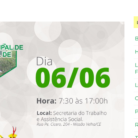
B
H
L
F
L
O
P
R