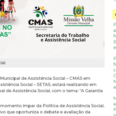
T
P
a
f
(
e
P
ial
f
c
C
o Municipal de Assistência Social – CMAS em
M
sistência Social – SETAS, estará realizando em
a
pal de Assistência Social, com o tema: “A Garantia
M
a
 momento impar da Política de Assistência Social,
P
vo que oportuniza o debate e avaliação da
p