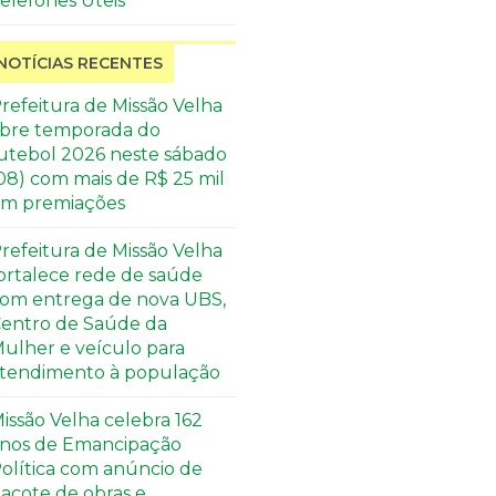
elefones Úteis
NOTÍCIAS RECENTES
refeitura de Missão Velha
bre temporada do
utebol 2026 neste sábado
08) com mais de R$ 25 mil
m premiações
refeitura de Missão Velha
ortalece rede de saúde
om entrega de nova UBS,
entro de Saúde da
ulher e veículo para
tendimento à população
issão Velha celebra 162
nos de Emancipação
olítica com anúncio de
acote de obras e