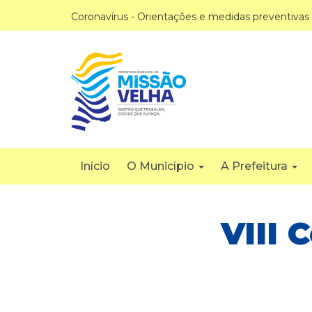
Coronavírus - Orientações e medidas preventivas
Início
O Município
A Prefeitura
VIII 