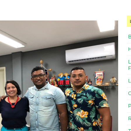
B
H
L
F
L
O
P
R