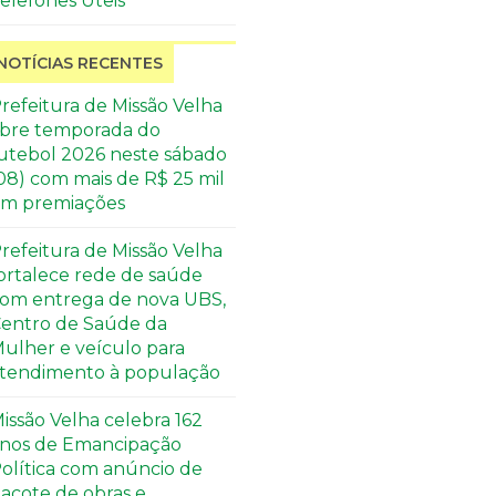
elefones Úteis
NOTÍCIAS RECENTES
refeitura de Missão Velha
bre temporada do
utebol 2026 neste sábado
08) com mais de R$ 25 mil
m premiações
refeitura de Missão Velha
ortalece rede de saúde
om entrega de nova UBS,
entro de Saúde da
ulher e veículo para
tendimento à população
issão Velha celebra 162
nos de Emancipação
olítica com anúncio de
acote de obras e