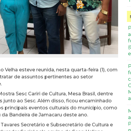
T
P
a
f
(
e
P
 Velha esteve reunida, nesta quarta-feira (1), com
f
tratar de assuntos pertinentes ao setor
c
.
C
M
ra Sesc Cariri de Cultura, Mesa Brasil, dentre
a
 junto ao Sesc. Além disso, ficou encaminhado
s principais eventos culturais do município, como
M
 da Bandeira de Jamacaru deste ano.
a
P
Tavares Secretário e Subsecretário de Cultura e
p