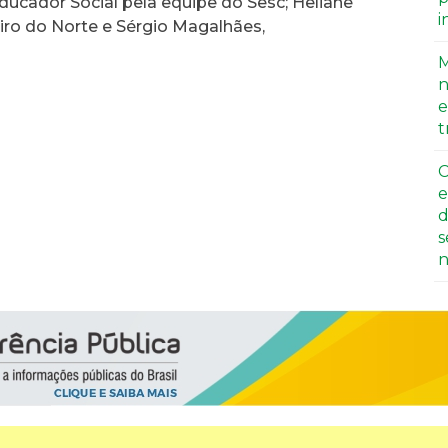
ucador Social pela equipe do Sesc; Heliane
i
iro do Norte e Sérgio Magalhães,
M
n
e
t
C
e
d
s
n