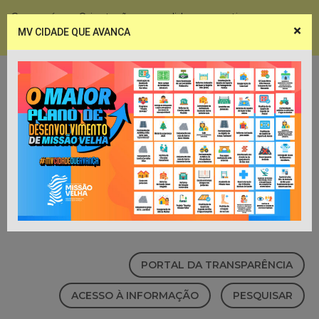
Coronavírus - Orientações e medidas preventivas
×
MV CIDADE QUE AVANCA
Notícias
Webmail
PORTAL DA TRANSPARÊNCIA
ACESSO À INFORMAÇÃO
PESQUISAR