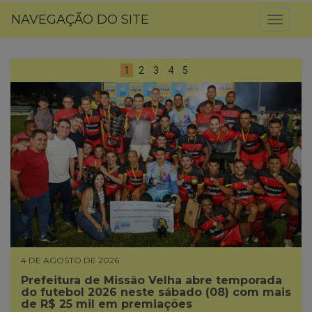
NAVEGAÇÃO DO SITE
Toggl
naviga
1
2
3
4
5
4 DE AGOSTO DE 2026
Prefeitura de Missão Velha abre temporada
do futebol 2026 neste sábado (08) com mais
de R$ 25 mil em premiações