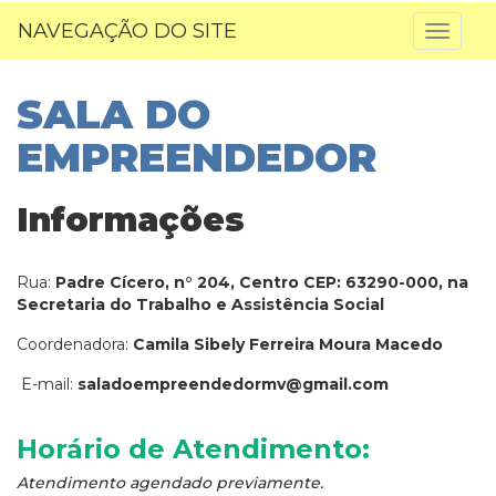
NAVEGAÇÃO DO SITE
Toggl
naviga
SALA DO
EMPREENDEDOR
Informações
Rua:
Padre Cícero, n° 204, Centro CEP: 63290-000, na
Secretaria do Trabalho e Assistência Social
Coordenadora:
Camila Sibely Ferreira Moura Macedo
E-mail:
saladoempreendedormv@gmail.com
Horário de Atendimento:
Atendimento agendado previamente.