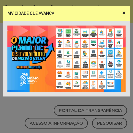
Coronavírus - Orientações e medidas preventivas
×
MV CIDADE QUE AVANCA
Notícias
Webmail
PORTAL DA TRANSPARÊNCIA
ACESSO À INFORMAÇÃO
PESQUISAR