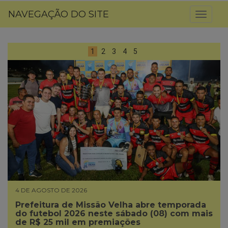
NAVEGAÇÃO DO SITE
Toggl
naviga
1
2
3
4
5
4 DE AGOSTO DE 2026
Prefeitura de Missão Velha abre temporada
do futebol 2026 neste sábado (08) com mais
de R$ 25 mil em premiações