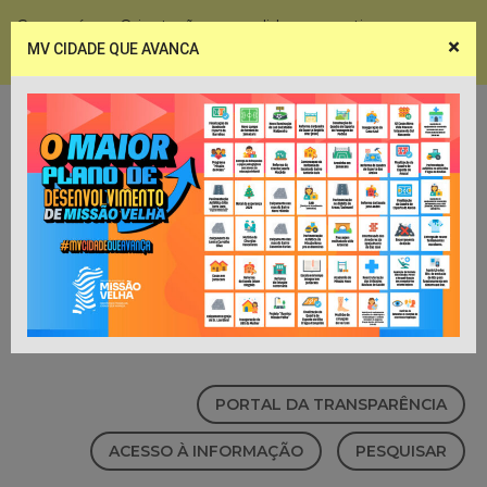
Coronavírus - Orientações e medidas preventivas
×
MV CIDADE QUE AVANCA
Notícias
Webmail
PORTAL DA TRANSPARÊNCIA
ACESSO À INFORMAÇÃO
PESQUISAR