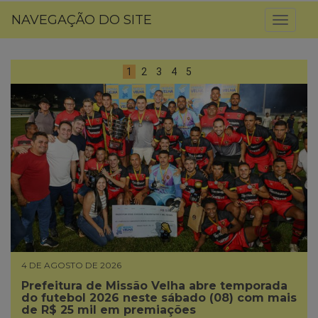
NAVEGAÇÃO DO SITE
Toggl
naviga
1
2
3
4
5
4 DE AGOSTO DE 2026
Prefeitura de Missão Velha abre temporada
do futebol 2026 neste sábado (08) com mais
de R$ 25 mil em premiações