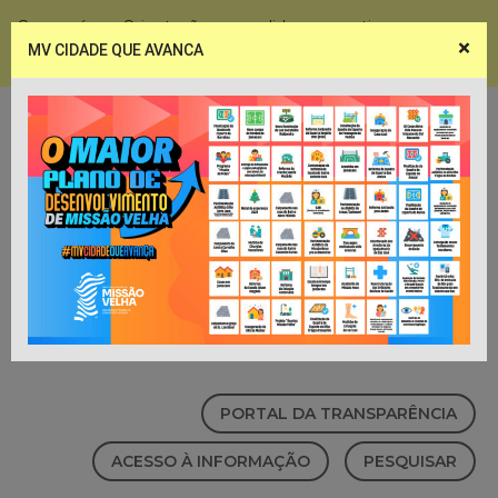
Coronavírus - Orientações e medidas preventivas
×
MV CIDADE QUE AVANCA
Notícias
Webmail
PORTAL DA TRANSPARÊNCIA
ACESSO À INFORMAÇÃO
PESQUISAR