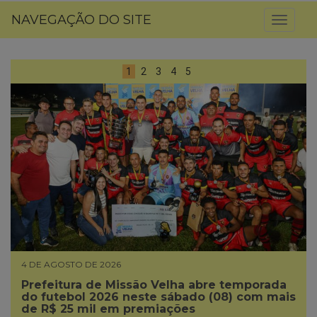
NAVEGAÇÃO DO SITE
Toggl
naviga
1
2
3
4
5
4 DE AGOSTO DE 2026
Prefeitura de Missão Velha abre temporada
do futebol 2026 neste sábado (08) com mais
de R$ 25 mil em premiações