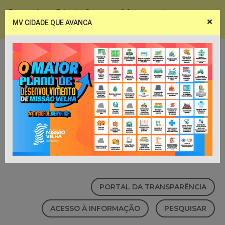
Coronavírus - Orientações e medidas preventivas
×
MV CIDADE QUE AVANCA
Notícias
Webmail
PORTAL DA TRANSPARÊNCIA
ACESSO À INFORMAÇÃO
PESQUISAR