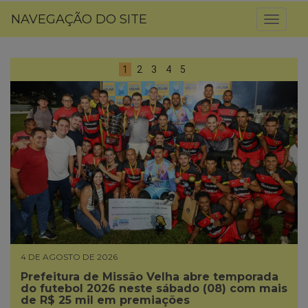
NAVEGAÇÃO DO SITE
Toggl
naviga
1
2
3
4
5
4 DE AGOSTO DE 2026
Prefeitura de Missão Velha abre temporada
do futebol 2026 neste sábado (08) com mais
de R$ 25 mil em premiações