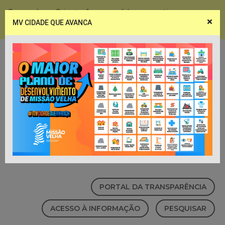
Coronavírus - Orientações e medidas preventivas
×
MV CIDADE QUE AVANCA
Notícias
Webmail
PORTAL DA TRANSPARÊNCIA
ACESSO À INFORMAÇÃO
PESQUISAR