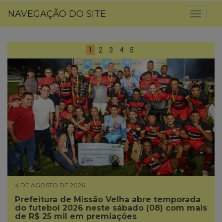
NAVEGAÇÃO DO SITE
Toggl
naviga
1
2
3
4
5
4 DE AGOSTO DE 2026
Prefeitura de Missão Velha abre temporada
do futebol 2026 neste sábado (08) com mais
de R$ 25 mil em premiações