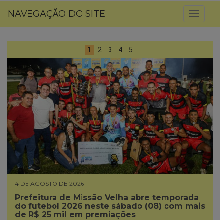
NAVEGAÇÃO DO SITE
Toggl
naviga
1
2
3
4
5
4 DE AGOSTO DE 2026
Prefeitura de Missão Velha abre temporada
do futebol 2026 neste sábado (08) com mais
de R$ 25 mil em premiações