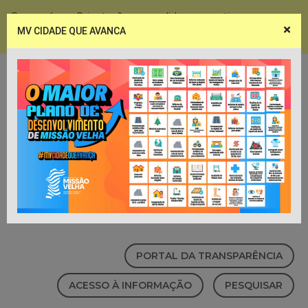
Coronavírus - Orientações e medidas preventivas
×
MV CIDADE QUE AVANCA
Notícias
Webmail
PORTAL DA TRANSPARÊNCIA
ACESSO À INFORMAÇÃO
PESQUISAR