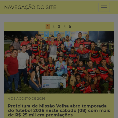
NAVEGAÇÃO DO SITE
Toggl
naviga
1
2
3
4
5
4 DE AGOSTO DE 2026
Prefeitura de Missão Velha abre temporada
do futebol 2026 neste sábado (08) com mais
de R$ 25 mil em premiações