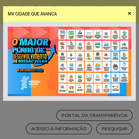
Coronavírus - Orientações e medidas preventivas
×
MV CIDADE QUE AVANCA
Notícias
Webmail
PORTAL DA TRANSPARÊNCIA
ACESSO À INFORMAÇÃO
PESQUISAR